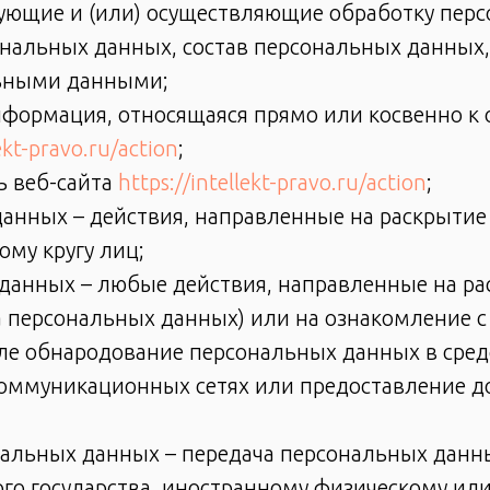
ующие и (или) осуществляющие обработку перс
нальных данных, состав персональных данных,
льными данными;
нформация, относящаяся прямо или косвенно 
lekt-pravo.ru/action
;
ь веб-сайта
https://intellekt-pravo.ru/action
;
данных – действия, направленные на раскрыти
му кругу лиц;
 данных – любые действия, направленные на р
ча персональных данных) или на ознакомление
исле обнародование персональных данных в сре
оммуникационных сетях или предоставление д
ональных данных – передача персональных данн
ного государства, иностранному физическому и