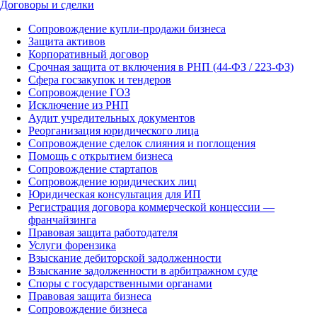
Договоры и сделки
Сопровождение купли-продажи бизнеса
Защита активов
Корпоративный договор
Срочная защита от включения в РНП (44-ФЗ / 223-ФЗ)
Сфера госзакупок и тендеров
Сопровождение ГОЗ
Исключение из РНП
Аудит учредительных документов
Реорганизация юридического лица
Сопровождение сделок слияния и поглощения
Помощь с открытием бизнеса
Сопровождение стартапов
Сопровождение юридических лиц
Юридическая консультация для ИП
Регистрация договора коммерческой концессии —
франчайзинга
Правовая защита работодателя
Услуги форензика
Взыскание дебиторской задолженности
Взыскание задолженности в арбитражном суде
Споры с государственными органами
Правовая защита бизнеса
Сопровождение бизнеса