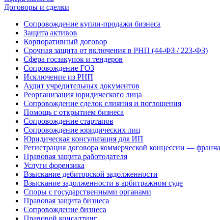
Договоры и сделки
Сопровождение купли-продажи бизнеса
Защита активов
Корпоративный договор
Срочная защита от включения в РНП (44-ФЗ / 223-ФЗ)
Сфера госзакупок и тендеров
Сопровождение ГОЗ
Исключение из РНП
Аудит учредительных документов
Реорганизация юридического лица
Сопровождение сделок слияния и поглощения
Помощь с открытием бизнеса
Сопровождение стартапов
Сопровождение юридических лиц
Юридическая консультация для ИП
Регистрация договора коммерческой концессии — франч
Правовая защита работодателя
Услуги форензика
Взыскание дебиторской задолженности
Взыскание задолженности в арбитражном суде
Споры с государственными органами
Правовая защита бизнеса
Сопровождение бизнеса
Правовой консалтинг