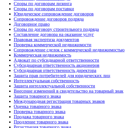
Споры по договорам лизинга
Споры по договорам поставки
Юридическое сопровождение договоров
Сопровождение договоров подряда
Договорное право
Споры по договору строительного подряда
Составление договора на оказание услуг
Правовая экспертиза документов
Проверка коммерческой недвижимости
Сопровождение сделок с коммерческой недвижимостью
Коммерческая недвижимость
Адвокат по субсидиарной ответственности
Субсидиарная ответственность акционеров
Субсидиарная ответственность директора
Защита прав потребителей для юридических лиц
Интеллектуальная собственность
Защита интеллектуальной собственности
Внесение изменений в свидетельство на товарный знак
Защита товарного знака
Международная регистрация товарных знаков
Оценка товарного знака
Проверка товарного знака
Продажа товарного знака
Продление товарного знака
Регистрация товарного знака