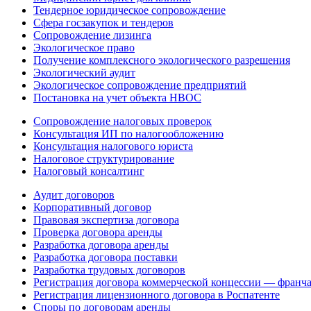
Тендерное юридическое сопровождение
Сфера госзакупок и тендеров
Сопровождение лизинга
Экологическое право
Получение комплексного экологического разрешения
Экологический аудит
Экологическое сопровождение предприятий
Постановка на учет объекта НВОС
Сопровождение налоговых проверок
Консультация ИП по налогообложению
Консультация налогового юриста
Налоговое структурирование
Налоговый консалтинг
Аудит договоров
Корпоративный договор
Правовая экспертиза договора
Проверка договора аренды
Разработка договора аренды
Разработка договора поставки
Разработка трудовых договоров
Регистрация договора коммерческой концессии — франч
Регистрация лицензионного договора в Роспатенте
Споры по договорам аренды