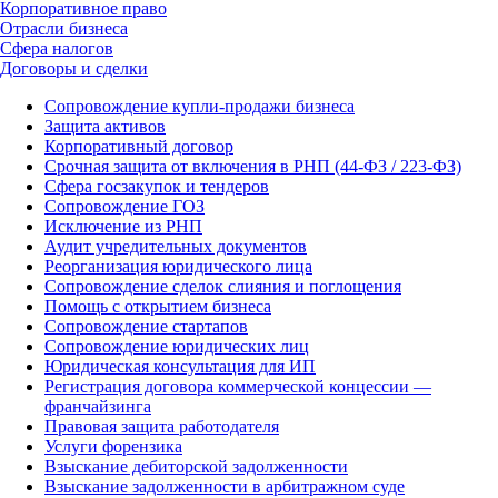
Корпоративное право
Отрасли бизнеса
Сфера налогов
Договоры и сделки
Сопровождение купли-продажи бизнеса
Защита активов
Корпоративный договор
Срочная защита от включения в РНП (44-ФЗ / 223-ФЗ)
Сфера госзакупок и тендеров
Сопровождение ГОЗ
Исключение из РНП
Аудит учредительных документов
Реорганизация юридического лица
Сопровождение сделок слияния и поглощения
Помощь с открытием бизнеса
Сопровождение стартапов
Сопровождение юридических лиц
Юридическая консультация для ИП
Регистрация договора коммерческой концессии —
франчайзинга
Правовая защита работодателя
Услуги форензика
Взыскание дебиторской задолженности
Взыскание задолженности в арбитражном суде