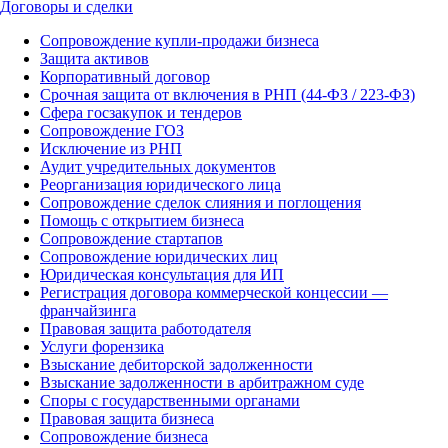
Договоры и сделки
Сопровождение купли-продажи бизнеса
Защита активов
Корпоративный договор
Срочная защита от включения в РНП (44-ФЗ / 223-ФЗ)
Сфера госзакупок и тендеров
Сопровождение ГОЗ
Исключение из РНП
Аудит учредительных документов
Реорганизация юридического лица
Сопровождение сделок слияния и поглощения
Помощь с открытием бизнеса
Сопровождение стартапов
Сопровождение юридических лиц
Юридическая консультация для ИП
Регистрация договора коммерческой концессии —
франчайзинга
Правовая защита работодателя
Услуги форензика
Взыскание дебиторской задолженности
Взыскание задолженности в арбитражном суде
Споры с государственными органами
Правовая защита бизнеса
Сопровождение бизнеса