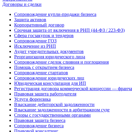
Договоры и сделки
Сопровождение купли-продажи бизнеса
Защита активов
Корпоративный договор
Срочная защита от включения в РНП (44-ФЗ / 223-ФЗ)
Сфера госзакупок и тендеров
Сопровождение ГОЗ
Исключение из РНП
Аудит учредительных документов
Реорганизация юридического лица
Сопровождение сделок слияния и поглощения
Помощь с открытием бизнеса
Сопровождение стартапов
Сопровождение юридических лиц
Юридическая консультация для ИП
Регистрация договора коммерческой концессии — франч
Правовая защита работодателя
Услуги форензика
Взыскание дебиторской задолженности
Взыскание задолженности в арбитражном суде
Споры с государственными органами
Правовая защита бизнеса
Сопровождение бизнеса
Правовой консалтинг