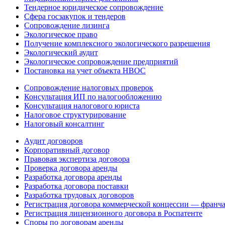
Тендерное юридическое сопровождение
Сфера госзакупок и тендеров
Сопровождение лизинга
Экологическое право
Получение комплексного экологического разрешения
Экологический аудит
Экологическое сопровождение предприятий
Постановка на учет объекта НВОС
Сопровождение налоговых проверок
Консультация ИП по налогообложению
Консультация налогового юриста
Налоговое структурирование
Налоговый консалтинг
Аудит договоров
Корпоративный договор
Правовая экспертиза договора
Проверка договора аренды
Разработка договора аренды
Разработка договора поставки
Разработка трудовых договоров
Регистрация договора коммерческой концессии — франч
Регистрация лицензионного договора в Роспатенте
Споры по договорам аренды