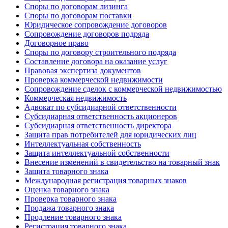
Споры по договорам лизинга
Споры по договорам поставки
Юридическое сопровождение договоров
Сопровождение договоров подряда
Договорное право
Споры по договору строительного подряда
Составление договора на оказание услуг
Правовая экспертиза документов
Проверка коммерческой недвижимости
Сопровождение сделок с коммерческой недвижимостью
Коммерческая недвижимость
Адвокат по субсидиарной ответственности
Субсидиарная ответственность акционеров
Субсидиарная ответственность директора
Защита прав потребителей для юридических лиц
Интеллектуальная собственность
Защита интеллектуальной собственности
Внесение изменений в свидетельство на товарный знак
Защита товарного знака
Международная регистрация товарных знаков
Оценка товарного знака
Проверка товарного знака
Продажа товарного знака
Продление товарного знака
Регистрация товарного знака