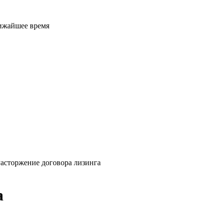
лижайшее время
асторжение договора лизинга
а