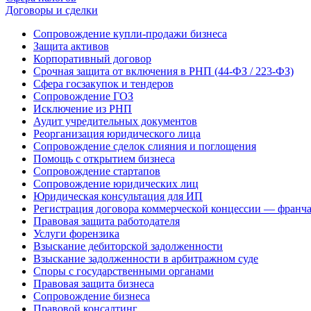
Договоры и сделки
Сопровождение купли-продажи бизнеса
Защита активов
Корпоративный договор
Срочная защита от включения в РНП (44-ФЗ / 223-ФЗ)
Сфера госзакупок и тендеров
Сопровождение ГОЗ
Исключение из РНП
Аудит учредительных документов
Реорганизация юридического лица
Сопровождение сделок слияния и поглощения
Помощь с открытием бизнеса
Сопровождение стартапов
Сопровождение юридических лиц
Юридическая консультация для ИП
Регистрация договора коммерческой концессии — франч
Правовая защита работодателя
Услуги форензика
Взыскание дебиторской задолженности
Взыскание задолженности в арбитражном суде
Споры с государственными органами
Правовая защита бизнеса
Сопровождение бизнеса
Правовой консалтинг