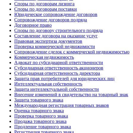
Споры по договорам лизинга
Споры по договорам поставки
Юридическое сопровождение договоров
Сопровождение договоров подряда
Договорное право
Споры по договору строительного подряда
Составление договора на оказание услуг
Правовая экспертиза документов
Проверка коммерческой недвижимости
Сопровождение сделок с коммерческой недвижимостью
Коммерческая недвижимость
Адвокат по субсидиарной ответственности
Субсидиарная ответственность акционеров
Субсидиарная ответственность директора
Защита прав потребителей для юридических лиц
Интеллектуальная собственность
Защита интеллектуальной собственности
Внесение изменений в свидетельство на товарный знак
Защита товарного знака
Международная регистрация товарных знаков
Оценка товарного знака
Проверка товарного знака
Продажа товарного знака
Продление товарного знака
Регистрация товарного знака