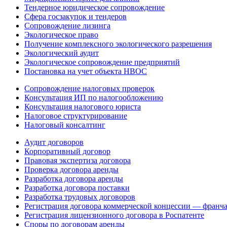
Тендерное юридическое сопровождение
Сфера госзакупок и тендеров
Сопровождение лизинга
Экологическое право
Получение комплексного экологического разрешения
Экологический аудит
Экологическое сопровождение предприятий
Постановка на учет объекта НВОС
Сопровождение налоговых проверок
Консультация ИП по налогообложению
Консультация налогового юриста
Налоговое структурирование
Налоговый консалтинг
Аудит договоров
Корпоративный договор
Правовая экспертиза договора
Проверка договора аренды
Разработка договора аренды
Разработка договора поставки
Разработка трудовых договоров
Регистрация договора коммерческой концессии — франч
Регистрация лицензионного договора в Роспатенте
Споры по договорам аренды