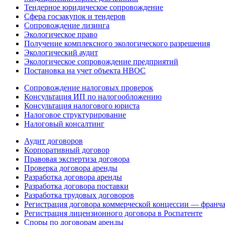
Тендерное юридическое сопровождение
Сфера госзакупок и тендеров
Сопровождение лизинга
Экологическое право
Получение комплексного экологического разрешения
Экологический аудит
Экологическое сопровождение предприятий
Постановка на учет объекта НВОС
Сопровождение налоговых проверок
Консультация ИП по налогообложению
Консультация налогового юриста
Налоговое структурирование
Налоговый консалтинг
Аудит договоров
Корпоративный договор
Правовая экспертиза договора
Проверка договора аренды
Разработка договора аренды
Разработка договора поставки
Разработка трудовых договоров
Регистрация договора коммерческой концессии — франч
Регистрация лицензионного договора в Роспатенте
Споры по договорам аренды