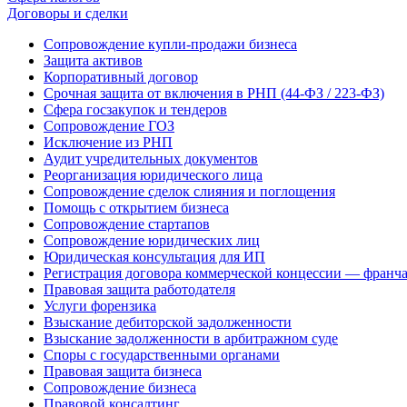
Договоры и сделки
Сопровождение купли-продажи бизнеса
Защита активов
Корпоративный договор
Срочная защита от включения в РНП (44-ФЗ / 223-ФЗ)
Сфера госзакупок и тендеров
Сопровождение ГОЗ
Исключение из РНП
Аудит учредительных документов
Реорганизация юридического лица
Сопровождение сделок слияния и поглощения
Помощь с открытием бизнеса
Сопровождение стартапов
Сопровождение юридических лиц
Юридическая консультация для ИП
Регистрация договора коммерческой концессии — франч
Правовая защита работодателя
Услуги форензика
Взыскание дебиторской задолженности
Взыскание задолженности в арбитражном суде
Споры с государственными органами
Правовая защита бизнеса
Сопровождение бизнеса
Правовой консалтинг