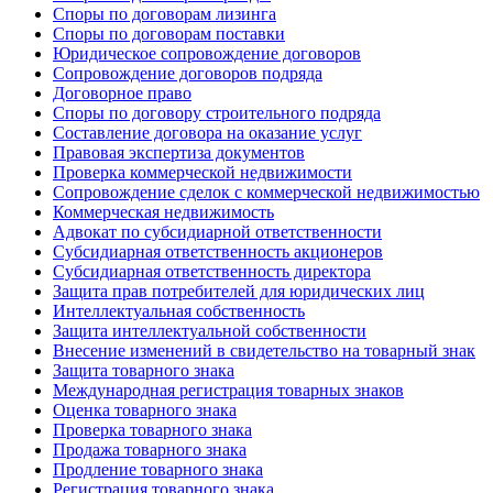
Споры по договорам лизинга
Споры по договорам поставки
Юридическое сопровождение договоров
Сопровождение договоров подряда
Договорное право
Споры по договору строительного подряда
Составление договора на оказание услуг
Правовая экспертиза документов
Проверка коммерческой недвижимости
Сопровождение сделок с коммерческой недвижимостью
Коммерческая недвижимость
Адвокат по субсидиарной ответственности
Субсидиарная ответственность акционеров
Субсидиарная ответственность директора
Защита прав потребителей для юридических лиц
Интеллектуальная собственность
Защита интеллектуальной собственности
Внесение изменений в свидетельство на товарный знак
Защита товарного знака
Международная регистрация товарных знаков
Оценка товарного знака
Проверка товарного знака
Продажа товарного знака
Продление товарного знака
Регистрация товарного знака