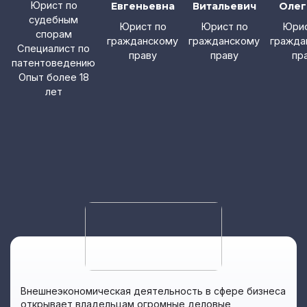
Юрист по
Евгеньевна
Витальевич
Олег
судебным
Юрист по
Юрист по
Юрис
спорам
гражданскому
гражданскому
гражда
Специалист по
праву
праву
пр
патентоведению
Опыт более 18
лет
Внешнеэкономическая деятельность в сфере бизнеса
открывает владельцам огромные деловые