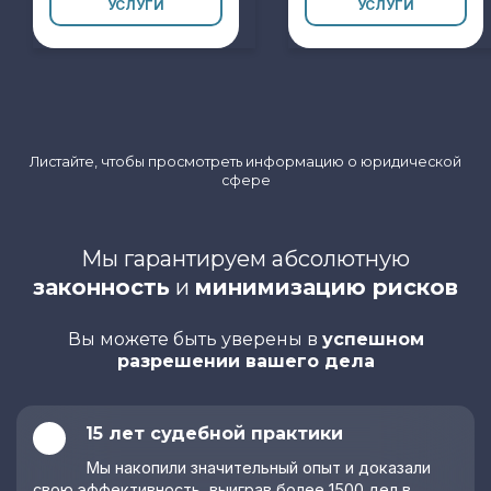
УСЛУГИ
УСЛУГИ
Сопровождение
Юридическое
ГОЗ
сопровождение
международных
Исключение из
сделок
РНП
Сопровождение
Аудит
ВЭД
учредительных
Листайте, чтобы просмотреть информацию о юридической
документов
Юридическое
сфере
сопровождение
Реорганизация
IT
юридического
лица
Таможенный
Мы гарантируем абсолютную
юрист
Сопровождение
законность
и
минимизацию рисков
сделок слияния и
Маркировка
поглощения
рекламы
Вы можете быть уверены в
успешном
Помощь с
Юрист в сфере
разрешении вашего дела
открытием бизнеса
рекламы
Сопровождение
Споры с
стартапов
маркетплейсами
15 лет судебной практики
Сопровождение
Юрист по
Мы накопили значительный опыт и доказали
юридических лиц
хозяйственным
свою эффективность, выиграв более 1500 дел в