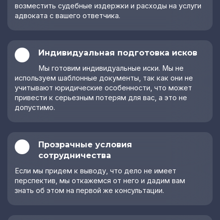
Экологический
возместить судебные издержки и расходы на услуги
Правовая защита
аудит
бизнеса
адвоката с вашего ответчика.
Получение
Сопровождение
комплексного
бизнеса
экологического
Индивидуальная подготовка исков
Правовой
разрешения
консалтинг
Мы готовим индивидуальные иски. Мы не
Арбитражные
используем шаблонные документы, так как они не
споры
учитывают юридические особенности, что может
привести к серьезным потерям для вас, а это не
Представительство
допустимо.
в арбитражном
суде
Абонентское
юридическое
Прозрачные условия
обслуживание
сотрудничества
Правовой
Если мы придем к выводу, что дело не имеет
аутсорсинг
перспектив, мы откажемся от него и дадим вам
Юридическое
знать об этом на первой же консультации.
сопровождение
инвестиционного
проекта