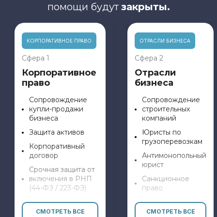
помощи будут
закрыты.
КОРПОРАТИВНОЕ ПРАВО
ОТРАСЛИ БИЗНЕСА
Сфера 1
Сфера 2
Корпоративное
Отрасли
право
бизнеса
Сопровождение
Сопровождение
купли-продажи
строительных
бизнеса
компаний
Защита активов
Юристы по
грузоперевозкам
Корпоративный
договор
Антимонопольный
юрист
Срочная защита от
включения в РНП
Санкционное
(44-ФЗ / 223-ФЗ)
право
Сфера госзакупок
Международное
и тендеров
право
СМОТРЕТЬ ВСЕ
СМОТРЕТЬ ВСЕ