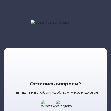
от 25
арбитражном суде лично (с явкой в суд)
000 р.
Скачивание образца документа с сайта
520 р.
Cкачивание образца заявления по
нарушению частной жизни
800 р.
Cкачивание образца претензии в
маркетплейс
300 р.
Оставить заявку
Остались вопросы?
Напишите в любом удобном мессенджере