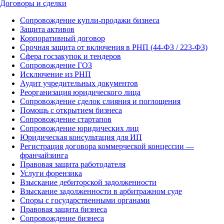
Договоры и сделки
Сопровождение купли-продажи бизнеса
Защита активов
Корпоративный договор
Срочная защита от включения в РНП (44-ФЗ / 223-ФЗ)
Сфера госзакупок и тендеров
Сопровождение ГОЗ
Исключение из РНП
Аудит учредительных документов
Реорганизация юридического лица
Сопровождение сделок слияния и поглощения
Помощь с открытием бизнеса
Сопровождение стартапов
Сопровождение юридических лиц
Юридическая консультация для ИП
Регистрация договора коммерческой концессии —
франчайзинга
Правовая защита работодателя
Услуги форензика
Взыскание дебиторской задолженности
Взыскание задолженности в арбитражном суде
Споры с государственными органами
Правовая защита бизнеса
Сопровождение бизнеса