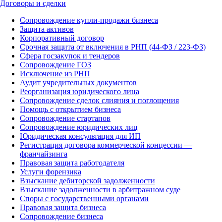
Договоры и сделки
Сопровождение купли-продажи бизнеса
Защита активов
Корпоративный договор
Срочная защита от включения в РНП (44-ФЗ / 223-ФЗ)
Сфера госзакупок и тендеров
Сопровождение ГОЗ
Исключение из РНП
Аудит учредительных документов
Реорганизация юридического лица
Сопровождение сделок слияния и поглощения
Помощь с открытием бизнеса
Сопровождение стартапов
Сопровождение юридических лиц
Юридическая консультация для ИП
Регистрация договора коммерческой концессии —
франчайзинга
Правовая защита работодателя
Услуги форензика
Взыскание дебиторской задолженности
Взыскание задолженности в арбитражном суде
Споры с государственными органами
Правовая защита бизнеса
Сопровождение бизнеса