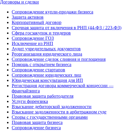
Договоры и сделки
Сопровождение купли-продажи бизнеса
Защита активов
Корпоративный договор
Срочная защита от включения в РНП (44-ФЗ / 223-ФЗ)
Сфера госзакупок и тендеров
Сопровождение ГОЗ
Исключение из РНП
Аудит учредительных документов
Реорганизация юридического лица
Сопровождение сделок слияния и поглощения
Помощь с открытием бизнеса
Сопровождение стартапов
Сопровождение юридических лиц
Юридическая консультация для ИП
Регистрация договора коммерческой концессии —
франчайзинга
Правовая защита работодателя
Услуги форензика
Взыскание дебиторской задолженности
Взыскание задолженности в арбитражном суде
Споры с государственными органами
Правовая защита бизнеса
Сопровождение бизнеса