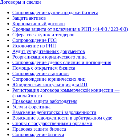
Договоры и сделки
Сопровождение купли-продажи бизнеса
Защита активов
Корпоративный договор
Срочная защита от включения в РНП (44-ФЗ / 223-ФЗ)
Сфера госзакупок и тендеров
Сопровождение ГОЗ
Исключение из РНП
Аудит учредительных документов
Реорганизация юридического лица
Сопровождение сделок слияния и поглощения
Помощь с открытием бизнеса
Сопровождение стартапов
Сопровождение юридических лиц
Юридическая консультация для ИП
Регистрация договора коммерческой концессии —
франчайзинга
Правовая защита работодателя
Услуги форензика
Взыскание дебиторской задолженности
Взыскание задолженности в арбитражном суде
Споры с государственными органами
Правовая защита бизнеса
Сопровождение бизнеса