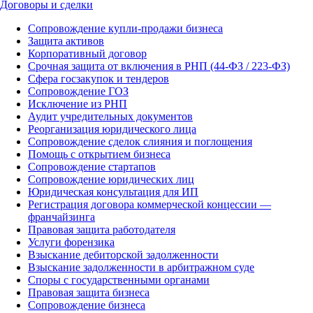
Договоры и сделки
Сопровождение купли-продажи бизнеса
Защита активов
Корпоративный договор
Срочная защита от включения в РНП (44-ФЗ / 223-ФЗ)
Сфера госзакупок и тендеров
Сопровождение ГОЗ
Исключение из РНП
Аудит учредительных документов
Реорганизация юридического лица
Сопровождение сделок слияния и поглощения
Помощь с открытием бизнеса
Сопровождение стартапов
Сопровождение юридических лиц
Юридическая консультация для ИП
Регистрация договора коммерческой концессии —
франчайзинга
Правовая защита работодателя
Услуги форензика
Взыскание дебиторской задолженности
Взыскание задолженности в арбитражном суде
Споры с государственными органами
Правовая защита бизнеса
Сопровождение бизнеса