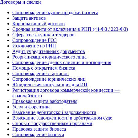
Договоры и сделки
Сопровождение купли-продажи бизнеса
Защита активов
Корпоративный договор
Срочная защита от включения в РНП (44-ФЗ / 223-ФЗ)
Сфера госзакупок и тендеров
Сопровождение ГОЗ
Исключение из РНП
Аудит учредительных документов
Реорганизация юридического лица
Сопровождение сделок слияния и поглощения
Помощь с открытием бизнеса
Сопровождение стартапов
Сопровождение юридических лиц
Юридическая консультация для ИП
Регистрация договора коммерческой концессии —
франчайзинга
Правовая защита работодателя
Услуги форензика
Взыскание дебиторской задолженности
Взыскание задолженности в арбитражном суде
Споры с государственными органами
Правовая защита бизнеса
Сопровождение бизнеса