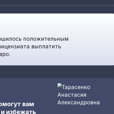
ершилось положительным
 лицензиата выплатить
вро.
омогут вам
 и избежать