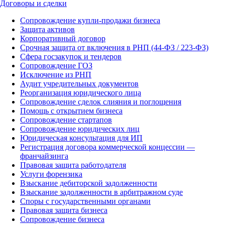
Договоры и сделки
Сопровождение купли-продажи бизнеса
Защита активов
Корпоративный договор
Срочная защита от включения в РНП (44-ФЗ / 223-ФЗ)
Сфера госзакупок и тендеров
Сопровождение ГОЗ
Исключение из РНП
Аудит учредительных документов
Реорганизация юридического лица
Сопровождение сделок слияния и поглощения
Помощь с открытием бизнеса
Сопровождение стартапов
Сопровождение юридических лиц
Юридическая консультация для ИП
Регистрация договора коммерческой концессии —
франчайзинга
Правовая защита работодателя
Услуги форензика
Взыскание дебиторской задолженности
Взыскание задолженности в арбитражном суде
Споры с государственными органами
Правовая защита бизнеса
Сопровождение бизнеса