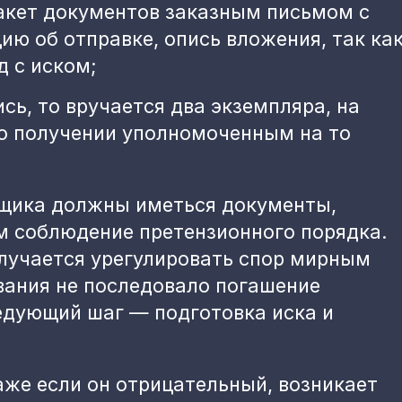
акет документов заказным письмом с
ию об отправке, опись вложения, так ка
д с иском;
сь, то вручается два экземпляра, на
 о получении уполномоченным на то
авщика должны иметься документы,
соблюдение претензионного порядка.
олучается урегулировать спор мирным
вания не последовало погашение
едующий шаг — подготовка иска и
аже если он отрицательный, возникает