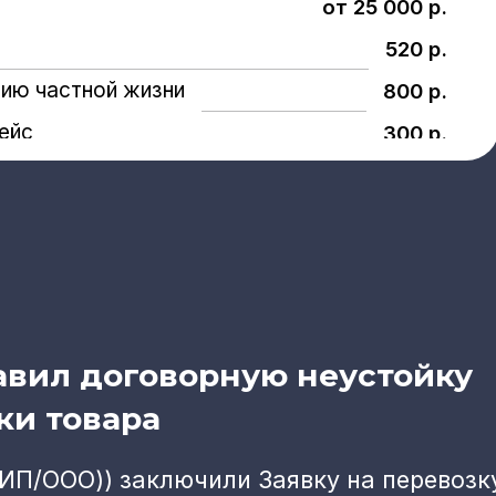
от 25 000 р.
520 р.
нию частной жизни
800 р.
ейс
300 р.
авил договорную неустойку
ки товара
(ИП/ООО)) заключили Заявку на перевозк