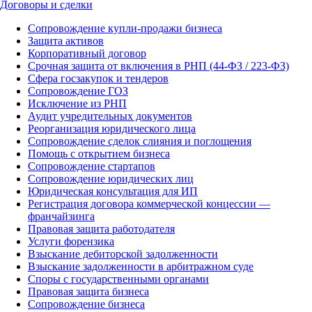
Договоры и сделки
Сопровождение купли-продажи бизнеса
Защита активов
Корпоративный договор
Срочная защита от включения в РНП (44-ФЗ / 223-ФЗ)
Сфера госзакупок и тендеров
Сопровождение ГОЗ
Исключение из РНП
Аудит учредительных документов
Реорганизация юридического лица
Сопровождение сделок слияния и поглощения
Помощь с открытием бизнеса
Сопровождение стартапов
Сопровождение юридических лиц
Юридическая консультация для ИП
Регистрация договора коммерческой концессии —
франчайзинга
Правовая защита работодателя
Услуги форензика
Взыскание дебиторской задолженности
Взыскание задолженности в арбитражном суде
Споры с государственными органами
Правовая защита бизнеса
Сопровождение бизнеса